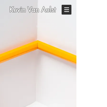
Kevin Van Aelst
Kevin Van Aelst
New Haven, Connecticut
kevinvanaelst@gmail.com
860-805-1294